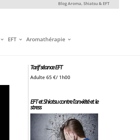
Blog Aroma, Shiatsu & EFT
EFT
Aromathérapie
Tarif séance EFT
Adulte 65 €/ 1h00
EFT et Shiatsu contre l’anxiété et le
stress